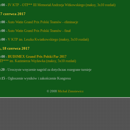
6:00
-
IV KTP - OTP** III Memoriał Andrzeja Witkowskiego (maksy, 3x10 rozdań)
17 czerwca 2017
0:00
-
Auto Watin Grand Prix Polski Teamów - eliminacje
6:00
-
Auto Watin Grand Prix Polski Teamów - finał
6:00
-
V KTP im. Leszka Kwiatkowskiego (maksy, 3x10 rozdań)
a, 18 czerwca 2017
0:00
-
BUDIMEX Grand Prix Polski Par 2017
P*** im. Kazimierza Węcławka (maksy, 5x10 rozdań)
:20
- Uroczyste wręczenie nagród za dotychczas rozegrane turnieje
9:15
- Ogłoszenie wyników i zakończenie Kongresu
© 2008
Michał Zimniewicz