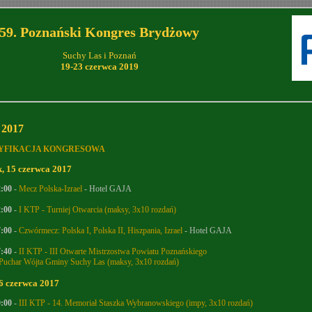
59. Poznański Kongres Brydżowy
Suchy Las i Poznań
19-23 czerwca 2019
 2017
YFIKACJA KONGRESOWA
, 15 czerwca 2017
2:00
-
Mecz Polska-Izrael
- Hotel GAJA
2:00
-
I KTP - Turniej Otwarcia (maksy, 3x10 rozdań)
7:00
-
Czwórmecz: Polska I, Polska II, Hiszpania, Izrael
- Hotel GAJA
7:40
-
II KTP - III Otwarte Mistrzostwa Powiatu Poznańskiego
Puchar Wójta Gminy Suchy Las (maksy, 3x10 rozdań)
16 czerwca 2017
0:00
-
III KTP - 14. Memoriał Staszka Wybranowskiego (impy, 3x10 rozdań)