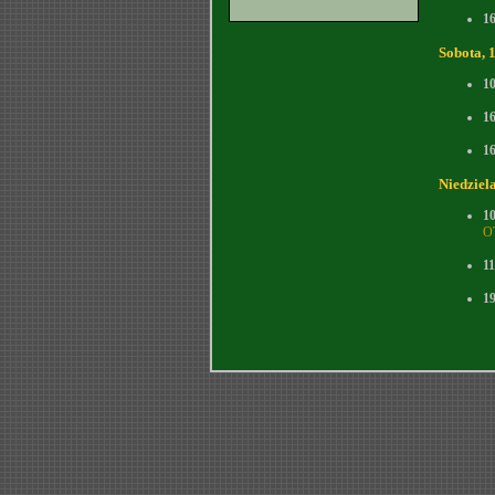
1
Sobota, 
1
1
1
Niedziel
1
OT
11
1