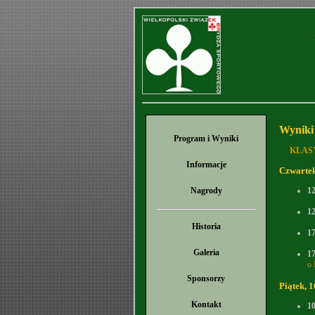
Wyniki
Program i Wyniki
KLAS
Informacje
Czwartek
Nagrody
1
1
Historia
1
Galeria
1
o 
Sponsorzy
Piątek, 
Kontakt
1